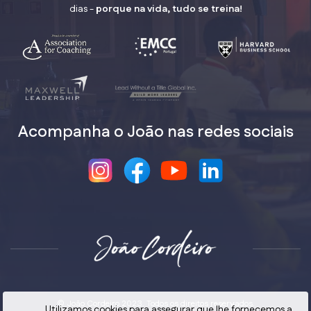
dias -
porque na vida, tudo se treina!
Acompanha o João nas redes sociais
© João Cordeiro 2023. Todos os direitos reservados.
Utilizamos cookies para assegurar que lhe fornecemos a